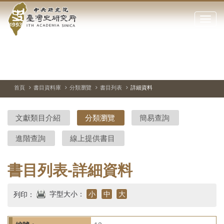
中
跳
到
點
央
主
擊
要
開
研
內
啟
容
或
究
切
上
下
主
區
換
一
一
圖
關
暫
張
張
連
塊
閉
停、
圖
圖
結
院-
播
片
片
首頁
書目資料庫
分類瀏覽
書目列表
詳細資料
網
放
站
臺
主
文獻類目介紹
分類瀏覽
簡易查詢
要
灣
選
進階查詢
線上提供書目
單
史
研
書目列表-詳細資料
究
字型大小：
小
中
大
列印：
所-