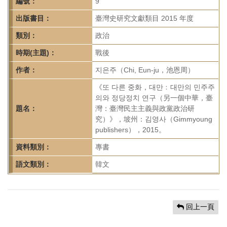
首
編號：
9
頁
出版書目：
臺灣史研究文獻類目 2015 年度
類別：
政治
時期(主題)：
戰後
作者：
지은주（Chi, Eun-ju，池恩周）
《또 다른 중화，대만﹕대만의 민주주
의와 정당정치 연구（另一個中華，臺
題名：
灣：臺灣民主主義與政黨政治研
究）》，坡州：김영사（Gimmyoung
publishers），2015。
資料類別：
專書
語文類別：
韓文
回上一頁