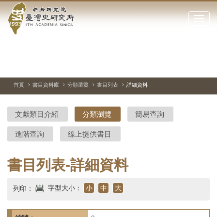
中
跳
到
點
央
主
擊
要
開
研
內
啟
容
或
究
切
上
下
主
區
換
一
一
圖
關
暫
張
張
連
塊
閉
停、
圖
圖
結
院-
播
片
片
首頁
書目資料庫
分類瀏覽
書目列表
詳細資料
網
放
站
臺
主
文獻類目介紹
分類瀏覽
簡易查詢
要
灣
選
進階查詢
線上提供書目
單
史
研
書目列表-詳細資料
究
字型大小：
小
中
大
列印：
所-