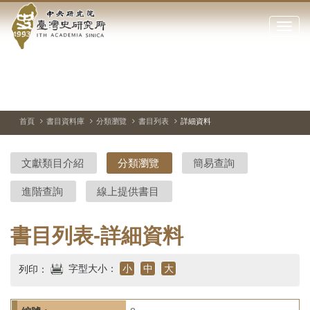
中
跳
到
點
央
主
擊
要
開
研
內
啟
容
或
究
切
上
下
主
區
換
一
一
圖
關
暫
張
張
連
塊
閉
停、
圖
圖
結
院-
播
片
片
首頁
書目資料庫
分類瀏覽
書目列表
詳細資料
網
放
站
臺
主
文獻類目介紹
分類瀏覽
簡易查詢
要
灣
選
進階查詢
線上提供書目
單
史
研
書目列表-詳細資料
究
字型大小：
小
中
大
列印：
所-