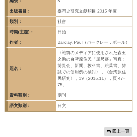
首
編號：
5
頁
出版書目：
臺灣史研究文獻類目 2015 年度
類別：
社會
時期(主題)：
日治
作者：
Barclay, Paul（バークレー．ポール）
〈戦前のメディアに使用された森丑
之助の台湾原住民「屈尺蕃」写真：
博覧会、新聞、教科書、絵葉書、雑
題名：
誌での使用例の検討〉，《台湾原住
民研究》，19（2015.11），頁 47–
75。
資料類別：
期刊
語文類別：
日文
回上一頁