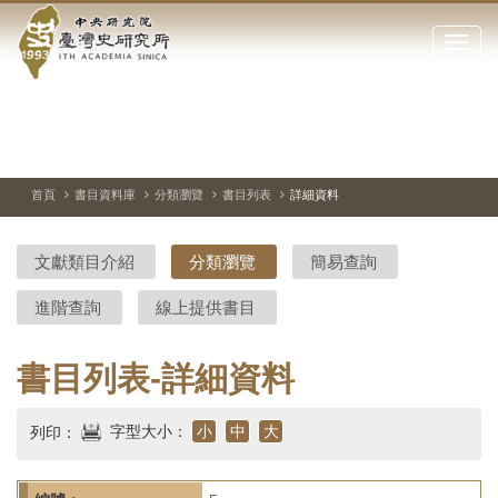
中
跳
到
點
央
主
擊
要
開
研
內
啟
容
或
究
切
上
下
主
區
換
一
一
圖
關
暫
張
張
連
塊
閉
停、
圖
圖
結
院-
播
片
片
首頁
書目資料庫
分類瀏覽
書目列表
詳細資料
網
放
站
臺
主
文獻類目介紹
分類瀏覽
簡易查詢
要
灣
選
進階查詢
線上提供書目
單
史
研
書目列表-詳細資料
究
字型大小：
小
中
大
列印：
所-