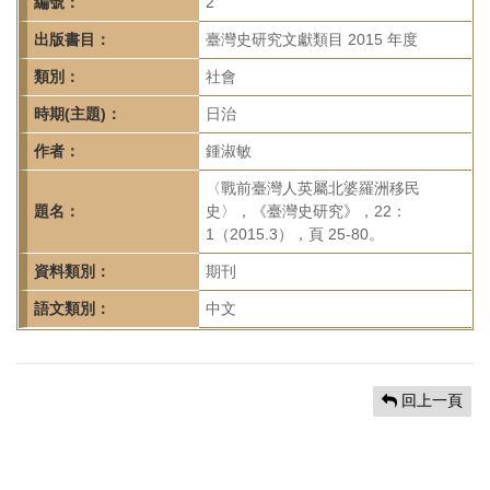
首
編號：
2
頁
出版書目：
臺灣史研究文獻類目 2015 年度
類別：
社會
時期(主題)：
日治
作者：
鍾淑敏
〈戰前臺灣人英屬北婆羅洲移民
題名：
史〉，《臺灣史研究》，22：
1（2015.3），頁 25-80。
資料類別：
期刊
語文類別：
中文
回上一頁