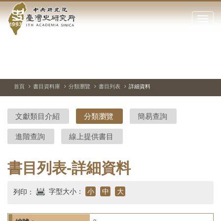
中
跳
到
點
央
主
擊
要
開
研
內
啟
容
或
究
切
上
下
主
區
換
一
一
圖
關
暫
張
張
連
塊
閉
停、
圖
圖
結
院-
播
片
片
首頁
書目資料庫
分類瀏覽
書目列表
詳細資料
網
放
站
臺
主
文獻類目介紹
分類瀏覽
簡易查詢
要
灣
選
進階查詢
線上提供書目
單
史
研
書目列表-詳細資料
究
字型大小：
小
中
大
列印：
所-