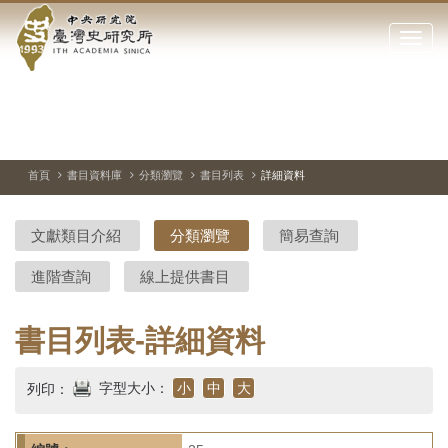
中
跳
到
點
央
主
擊
要
開
研
內
啟
容
或
究
切
上
下
主
區
換
一
一
圖
關
暫
張
張
連
塊
閉
停、
圖
圖
結
院-
播
片
片
首頁
書目資料庫
分類瀏覽
書目列表
詳細資料
網
放
站
臺
主
文獻類目介紹
分類瀏覽
簡易查詢
要
灣
選
進階查詢
線上提供書目
單
史
研
書目列表-詳細資料
究
字型大小：
小
中
大
列印：
所-