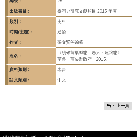
首
編號：
25
頁
出版書目：
臺灣史研究文獻類目 2015 年度
類別：
史料
時期(主題)：
通論
作者：
張文賢等編纂
《續修苗栗縣志．卷六：建築志》，
題名：
苗栗：苗栗縣政府，2015。
資料類別：
專書
語文類別：
中文
回上一頁