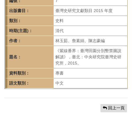
首
編號：
7
頁
出版書目：
臺灣史研究文獻類目 2015 年度
類別：
史料
時期(主題)：
清代
作者：
林玉茹、詹素娟、陳志豪編
《紫線番界：臺灣田園分別墾禁圖說
題名：
解讀》，臺北：中央研究院臺灣史研
究所，2015。
資料類別：
專書
語文類別：
中文
回上一頁