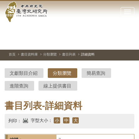
中
跳
到
點
央
主
擊
要
開
研
內
啟
容
或
究
切
上
下
主
區
換
一
一
圖
關
暫
張
張
連
塊
閉
停、
圖
圖
結
院-
播
片
片
首頁
書目資料庫
分類瀏覽
書目列表
詳細資料
網
放
站
臺
主
文獻類目介紹
分類瀏覽
簡易查詢
要
灣
選
進階查詢
線上提供書目
單
史
研
書目列表-詳細資料
究
字型大小：
小
中
大
列印：
所-