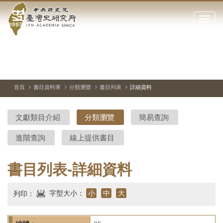
中
跳
到
點
央
主
擊
要
開
研
內
啟
容
或
究
切
上
下
主
區
換
一
一
圖
關
暫
張
張
連
塊
閉
停、
圖
圖
結
院-
播
片
片
首頁
書目資料庫
分類瀏覽
書目列表
詳細資料
網
放
站
臺
主
文獻類目介紹
分類瀏覽
簡易查詢
要
灣
選
進階查詢
線上提供書目
單
史
研
書目列表-詳細資料
究
字型大小：
小
中
大
列印：
所-