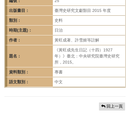
首
編號：
25
頁
出版書目：
臺灣史研究文獻類目 2015 年度
類別：
史料
時期(主題)：
日治
作者：
黃旺成著、許雪姬等註解
《黃旺成先生日記（十四）1927
題名：
年）》臺北：中央研究院臺灣史研究
所，2015。
資料類別：
專書
語文類別：
中文
回上一頁