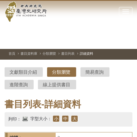
中
跳
到
點
央
主
擊
要
開
研
內
啟
容
或
究
切
上
下
主
區
換
一
一
圖
關
暫
張
張
連
塊
閉
停、
圖
圖
結
院-
播
片
片
首頁
書目資料庫
分類瀏覽
書目列表
詳細資料
網
放
站
臺
主
文獻類目介紹
分類瀏覽
簡易查詢
要
灣
選
進階查詢
線上提供書目
單
史
研
書目列表-詳細資料
究
字型大小：
小
中
大
列印：
所-