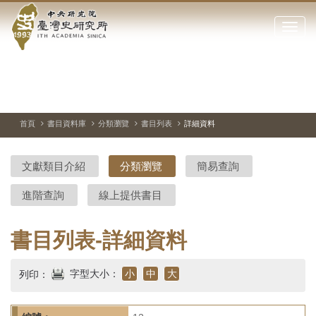
中
跳
到
點
央
主
擊
要
開
研
內
啟
容
或
究
切
上
下
主
區
換
一
一
圖
關
暫
張
張
連
塊
閉
停、
圖
圖
結
院-
播
片
片
首頁
書目資料庫
分類瀏覽
書目列表
詳細資料
網
放
站
臺
主
文獻類目介紹
分類瀏覽
簡易查詢
要
灣
選
進階查詢
線上提供書目
單
史
研
書目列表-詳細資料
究
字型大小：
小
中
大
列印：
所-