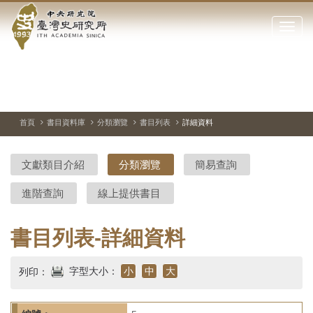
中
跳
到
點
央
主
擊
要
開
研
內
啟
容
或
究
切
上
下
主
區
換
一
一
圖
關
暫
張
張
連
塊
閉
停、
圖
圖
結
院-
播
片
片
首頁
書目資料庫
分類瀏覽
書目列表
詳細資料
網
放
站
臺
主
文獻類目介紹
分類瀏覽
簡易查詢
要
灣
選
進階查詢
線上提供書目
單
史
研
書目列表-詳細資料
究
字型大小：
小
中
大
列印：
所-