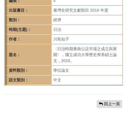
首
編號：
5
頁
出版書目：
臺灣史研究文獻類目 2016 年度
類別：
經濟
時期(主題)：
日治
作者：
川島知子
〈日治時期臺南公設市場之成立與展
題名：
開〉，國立成功大學歷史學系碩士論
文，2016。
資料類別：
學位論文
語文類別：
中文
回上一頁