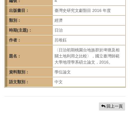
首
編號：
4
頁
出版書目：
臺灣史研究文獻類目 2016 年度
類別：
經濟
時期(主題)：
日治
作者：
呂唯鈺
〈日治初期桃園台地族群於埤塘及相
題名：
關土地利用之比較〉，國立臺灣師範
大學地理學系碩士論文，2016。
資料類別：
學位論文
語文類別：
中文
回上一頁