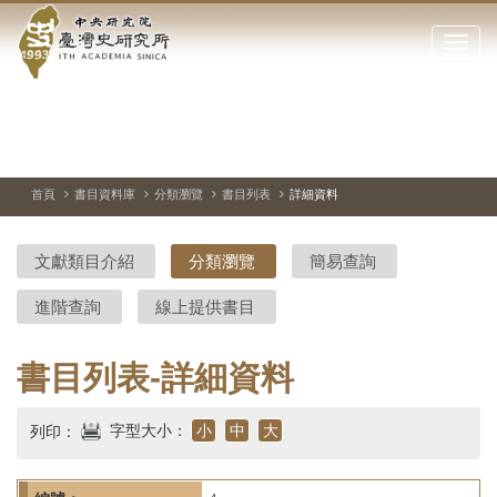
中
跳
到
點
央
主
擊
要
開
研
內
啟
容
或
究
切
上
下
主
區
換
一
一
圖
關
暫
張
張
連
塊
閉
停、
圖
圖
結
院-
播
片
片
首頁
書目資料庫
分類瀏覽
書目列表
詳細資料
網
放
站
臺
主
文獻類目介紹
分類瀏覽
簡易查詢
要
灣
選
進階查詢
線上提供書目
單
史
研
書目列表-詳細資料
究
字型大小：
小
中
大
列印：
所-