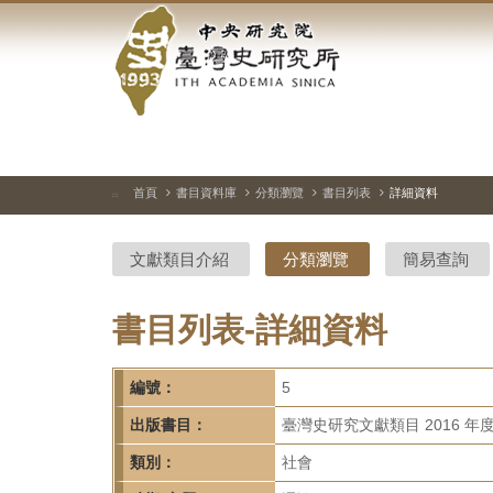
中
跳
到
央
主
要
研
內
容
究
區
塊
院-
首頁
書目資料庫
分類瀏覽
書目列表
詳細資料
:::
臺
文獻類目介紹
分類瀏覽
簡易查詢
灣
史
書目列表-詳細資料
研
編號：
5
究
出版書目：
臺灣史研究文獻類目 2016 年
所-
類別：
社會