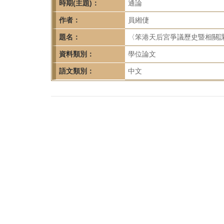
首
時期(主題)：
通論
頁
作者：
員緗倢
題名：
〈笨港天后宮爭議歷史暨相關課
資料類別：
學位論文
語文類別：
中文