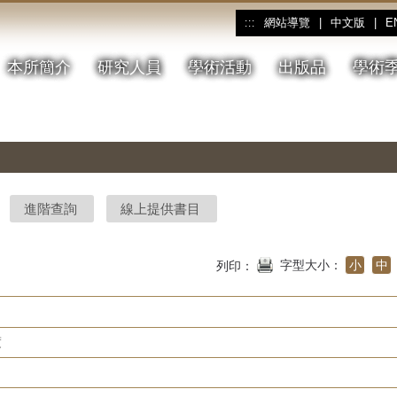
網站導覽
|
中文版
|
E
:::
本所簡介
研究人員
學術活動
出版品
學術
進階查詢
線上提供書目
字型大小：
小
中
列印：
度