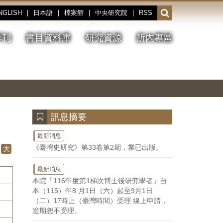
NGLISH
|
日本語
|
檔案館
|
中央研究院
|
RSS
開
啟
或
季刊
書目資料庫
研究資源
所內專區
收
合
搜
切
上
下
主
換
一
一
圖
尋
暫
張
張
連
停、
圖
圖
結
欄
播
片
片
位
放
:::
訊息摘要
最新消息
《臺灣史研究》第33卷第2期，業已出版。
大
最新消息
本院「116年度第1梯次博士後研究學者」自
本（115）年8 月1日（六）起至9月1日
（二）17時止（臺灣時間）受理 線上申請，
逾期恕不受理。