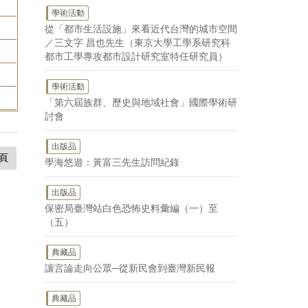
學術活動
從「都市生活設施」來看近代台灣的城市空間
／三文字 昌也先生（東京大學工學系研究科
。
都市工學專攻都市設計研究室特任研究員）
學術活動
「第六屆族群、歷史與地域社會」國際學術研
討會
出版品
頁
學海悠遊：黃富三先生訪問紀錄
出版品
保密局臺灣站白色恐怖史料彙編（一）至
（五）
典藏品
讓言論走向公眾─從新民會到臺灣新民報
典藏品