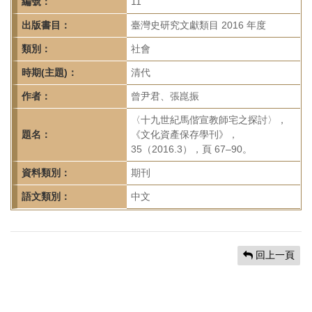
首
編號：
11
頁
出版書目：
臺灣史研究文獻類目 2016 年度
類別：
社會
時期(主題)：
清代
作者：
曾尹君、張崑振
〈十九世紀馬偕宣教師宅之探討〉，
題名：
《文化資產保存學刊》，
35（2016.3），頁 67–90。
資料類別：
期刊
語文類別：
中文
回上一頁