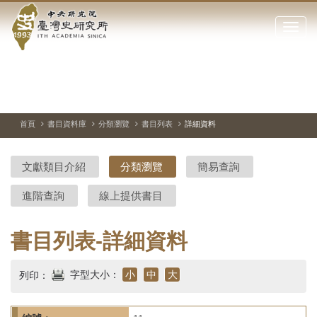
中
跳
到
點
央
主
擊
要
開
研
內
啟
容
或
究
切
上
下
主
區
換
一
一
圖
關
暫
張
張
連
塊
閉
停、
圖
圖
結
院-
播
片
片
首頁
書目資料庫
分類瀏覽
書目列表
詳細資料
網
放
站
臺
主
文獻類目介紹
分類瀏覽
簡易查詢
要
灣
選
進階查詢
線上提供書目
單
史
研
書目列表-詳細資料
究
字型大小：
小
中
大
列印：
所-