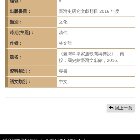
首
編號：
6
頁
出版書目：
臺灣史研究文獻類目 2016 年度
類別：
文化
時期(主題)：
清代
作者：
林文龍
《臺灣科舉家族軼聞與傳說》，南
題名：
投：國史館臺灣文獻館，2016。
資料類別：
專書
語文類別：
中文
回上一頁