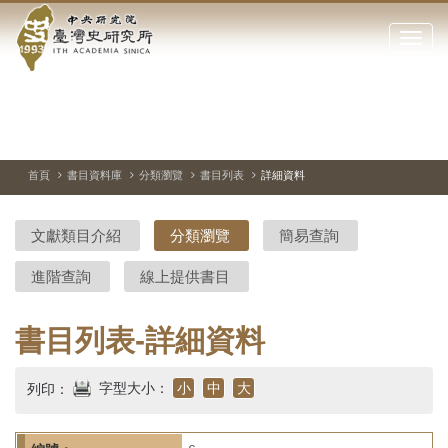
中
跳
到
點
央
主
擊
要
開
研
內
啟
容
或
究
切
上
下
主
區
換
一
一
圖
關
暫
張
張
連
塊
閉
停、
圖
圖
結
院-
播
片
片
首頁
書目資料庫
分類瀏覽
書目列表
詳細資料
網
放
站
臺
主
文獻類目介紹
分類瀏覽
簡易查詢
要
灣
選
進階查詢
線上提供書目
單
史
研
書目列表-詳細資料
究
字型大小：
小
中
大
列印：
所-