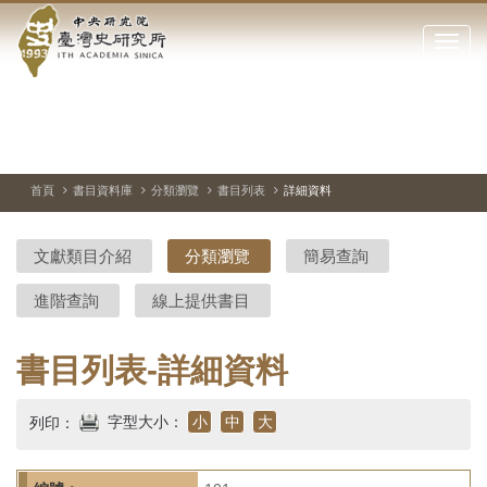
中
跳
到
點
央
主
擊
要
開
研
內
啟
容
或
究
切
上
下
主
區
換
一
一
圖
關
暫
張
張
連
塊
閉
停、
圖
圖
結
院-
播
片
片
首頁
書目資料庫
分類瀏覽
書目列表
詳細資料
網
放
站
臺
主
文獻類目介紹
分類瀏覽
簡易查詢
要
灣
選
進階查詢
線上提供書目
單
史
研
書目列表-詳細資料
究
字型大小：
小
中
大
列印：
所-