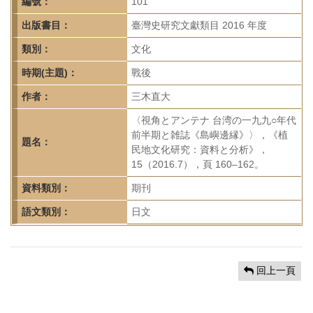
首
編號：
101
頁
出版書目：
臺灣史研究文獻類目 2016 年度
類別：
文化
時期(主題)：
戰後
作者：
三木直大
〈視角とアンテナ 台湾の一九九○年代
前半期と雑誌《島嶼邊縁》〉，《植
題名：
民地文化研究：資料と分析》，
15（2016.7），頁 160–162。
資料類別：
期刊
語文類別：
日文
回上一頁