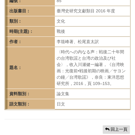
首
編號：
85
頁
出版書目：
臺灣史研究文獻類目 2016 年度
類別：
文化
時期(主題)：
戰後
作者：
李筱峰著、松尾直太訳
〈時代への内なる声：戦後二十年間
の台湾歌謡と台湾の政治及び社
会〉，收入川瀬健一編著，《台湾映
題名：
画：光復前•戦後初期の映画╱サヨン
の鐘╱台湾歌謡》，奈良：東洋思想
研究所，2016，頁 109–153。
資料類別：
論文集
語文類別：
日文
回上一頁