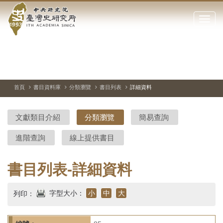
中
跳
到
點
央
主
擊
要
開
研
內
啟
容
或
究
切
上
下
主
區
換
一
一
圖
關
暫
張
張
連
塊
閉
停、
圖
圖
結
院-
播
片
片
首頁
書目資料庫
分類瀏覽
書目列表
詳細資料
網
放
站
臺
主
文獻類目介紹
分類瀏覽
簡易查詢
要
灣
選
進階查詢
線上提供書目
單
史
研
書目列表-詳細資料
究
字型大小：
小
中
大
列印：
所-