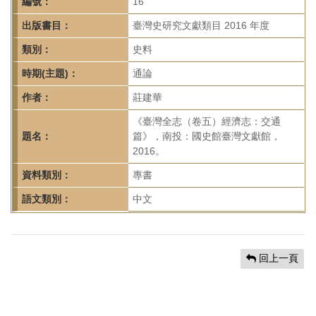
首
編號：
16
頁
出版書目：
臺灣史研究文獻類目 2016 年度
類別：
史料
時期(主題)：
通論
作者：
莊建華
《臺灣全志（卷五）經濟志：交通
題名：
篇》，南投：國史館臺灣文獻館，
2016。
資料類別：
專書
語文類別：
中文
回上一頁