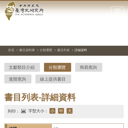
中
跳
到
點
央
主
擊
要
開
研
內
啟
容
或
究
切
上
下
主
區
換
一
一
圖
關
暫
張
張
連
塊
閉
停、
圖
圖
結
院-
播
片
片
首頁
書目資料庫
分類瀏覽
書目列表
詳細資料
網
放
站
臺
主
文獻類目介紹
分類瀏覽
簡易查詢
要
灣
選
進階查詢
線上提供書目
單
史
研
書目列表-詳細資料
究
字型大小：
小
中
大
列印：
所-