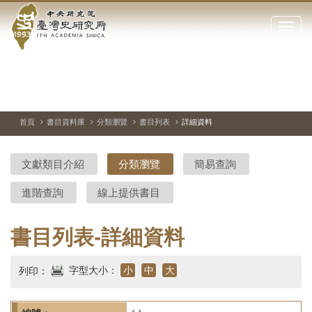
中
跳
到
點
央
主
擊
要
開
研
內
啟
容
或
究
切
上
下
主
區
換
一
一
圖
關
暫
張
張
連
塊
閉
停、
圖
圖
結
院-
播
片
片
首頁
書目資料庫
分類瀏覽
書目列表
詳細資料
網
放
站
臺
主
文獻類目介紹
分類瀏覽
簡易查詢
要
灣
選
進階查詢
線上提供書目
單
史
研
書目列表-詳細資料
究
字型大小：
小
中
大
列印：
所-