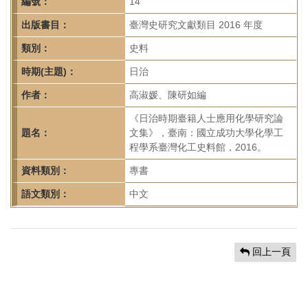
首
編號：
14
頁
出版書目：
臺灣史研究文獻類目 2016 年度
類別：
史料
時期(主題)：
日治
作者：
高淑媛、陳研如編
《日治時期臺籍人士應用化學研究論
題名：
文集》，臺南：國立成功大學化學工
程學系臺灣化工史料館，2016。
資料類別：
專書
語文類別：
中文
回上一頁