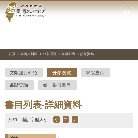
中
跳
到
點
央
主
擊
要
開
研
內
啟
容
或
究
切
上
下
主
區
換
一
一
圖
關
暫
張
張
連
塊
閉
停、
圖
圖
結
院-
播
片
片
首頁
書目資料庫
分類瀏覽
書目列表
詳細資料
網
放
站
臺
主
文獻類目介紹
分類瀏覽
簡易查詢
要
灣
選
進階查詢
線上提供書目
單
史
研
書目列表-詳細資料
究
字型大小：
小
中
大
列印：
所-