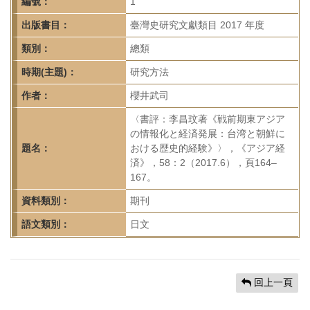
首
編號：
1
頁
出版書目：
臺灣史研究文獻類目 2017 年度
類別：
總類
時期(主題)：
研究方法
作者：
櫻井武司
〈書評：李昌玟著《戦前期東アジア
の情報化と経済発展：台湾と朝鮮に
題名：
おける歴史的経験》〉，《アジア経
済》，58：2（2017.6），頁164–
167。
資料類別：
期刊
語文類別：
日文
回上一頁