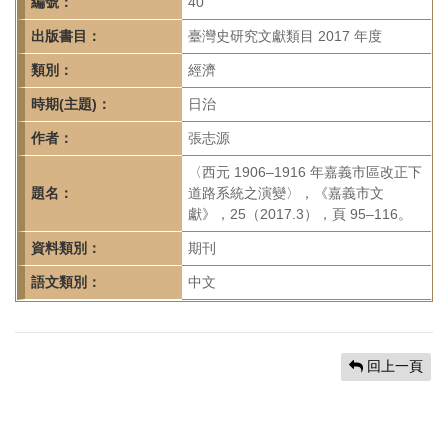
首
編號：
40
頁
出版書目：
臺灣史研究文獻類目 2017 年度
類別：
經濟
時期(主題)：
日治
作者：
張志源
〈西元 1906–1916 年嘉義市區改正下
題名：
道路系統之演變〉，《嘉義市文
獻》，25（2017.3），頁 95–116。
資料類別：
期刊
語文類別：
中文
回上一頁