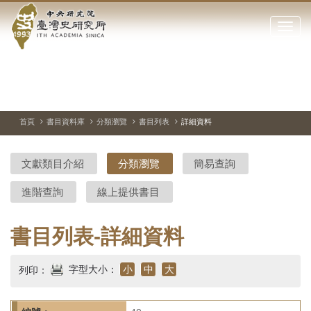
中
跳
到
點
央
主
擊
要
開
研
內
啟
容
或
究
切
上
下
主
區
換
一
一
圖
關
暫
張
張
連
塊
閉
停、
圖
圖
結
院-
播
片
片
首頁
書目資料庫
分類瀏覽
書目列表
詳細資料
網
放
站
臺
主
文獻類目介紹
分類瀏覽
簡易查詢
要
灣
選
進階查詢
線上提供書目
單
史
研
書目列表-詳細資料
究
字型大小：
小
中
大
列印：
所-