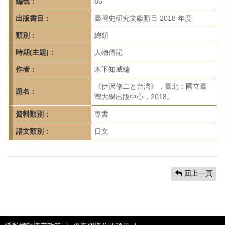
首
編號：
86
頁
出版書目：
臺灣史研究文獻類目 2018 年度
類別：
總類
時期(主題)：
人物傳記
作者：
木下知威編
《伊沢修二と台湾》，臺北：國立臺
題名：
灣大學出版中心，2018。
資料類別：
專書
語文類別：
日文
回上一頁