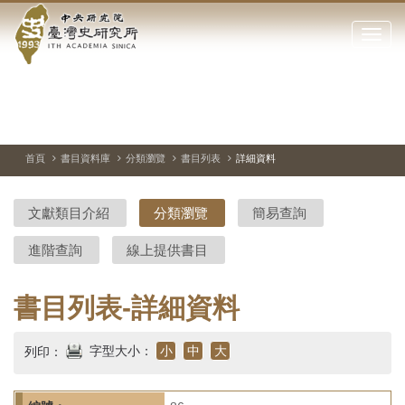
中
跳
到
點
央
主
擊
要
開
研
內
啟
容
或
究
切
上
下
主
區
換
一
一
圖
關
暫
張
張
連
塊
閉
停、
圖
圖
結
院-
播
片
片
首頁
書目資料庫
分類瀏覽
書目列表
詳細資料
網
放
站
臺
主
文獻類目介紹
分類瀏覽
簡易查詢
要
灣
選
進階查詢
線上提供書目
單
史
研
書目列表-詳細資料
究
字型大小：
小
中
大
列印：
所-