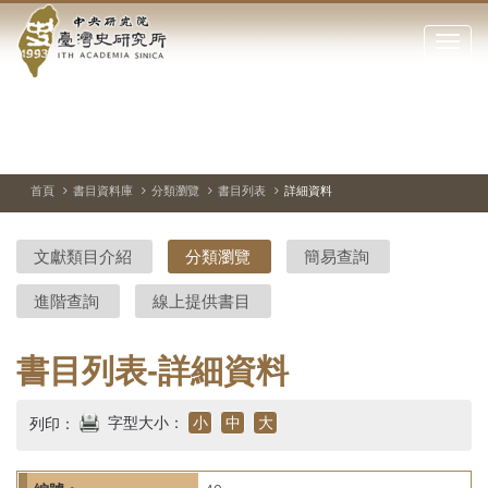
中
跳
到
點
央
主
擊
要
開
研
內
啟
容
或
究
切
上
下
主
區
換
一
一
圖
關
暫
張
張
連
塊
閉
停、
圖
圖
結
院-
播
片
片
首頁
書目資料庫
分類瀏覽
書目列表
詳細資料
網
放
站
臺
主
文獻類目介紹
分類瀏覽
簡易查詢
要
灣
選
進階查詢
線上提供書目
單
史
研
書目列表-詳細資料
究
字型大小：
小
中
大
列印：
所-