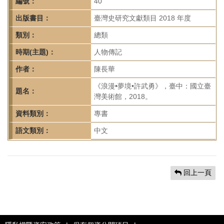
首
編號：
40
頁
出版書目：
臺灣史研究文獻類目 2018 年度
類別：
總類
時期(主題)：
人物傳記
作者：
陳長華
《浪漫•夢境•許武勇》，臺中：國立臺
題名：
灣美術館，2018。
資料類別：
專書
語文類別：
中文
回上一頁