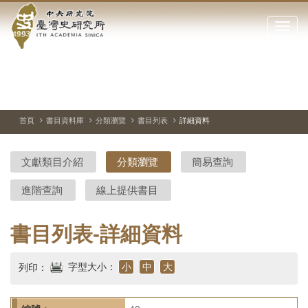
中
跳
到
點
央
主
擊
要
開
研
內
啟
容
或
究
切
上
下
主
區
換
一
一
圖
關
暫
張
張
連
塊
閉
停、
圖
圖
結
院-
播
片
片
首頁
書目資料庫
分類瀏覽
書目列表
詳細資料
網
放
站
臺
主
文獻類目介紹
分類瀏覽
簡易查詢
要
灣
選
進階查詢
線上提供書目
單
史
研
書目列表-詳細資料
究
字型大小：
小
中
大
列印：
所-