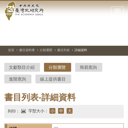
中
跳
到
點
央
主
擊
要
開
研
內
啟
容
或
究
切
上
下
主
區
換
一
一
圖
關
暫
張
張
連
塊
閉
停、
圖
圖
結
院-
播
片
片
首頁
書目資料庫
分類瀏覽
書目列表
詳細資料
網
放
站
臺
主
文獻類目介紹
分類瀏覽
簡易查詢
要
灣
選
進階查詢
線上提供書目
單
史
研
書目列表-詳細資料
究
字型大小：
小
中
大
列印：
所-