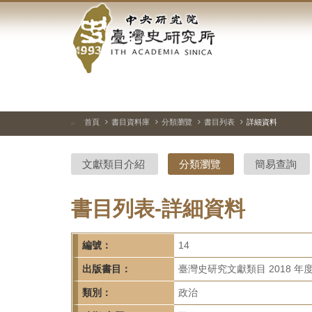
中
跳
到
央
主
要
研
內
容
究
區
塊
院-
首頁
書目資料庫
分類瀏覽
書目列表
詳細資料
:::
臺
文獻類目介紹
分類瀏覽
簡易查詢
灣
史
書目列表-詳細資料
研
編號：
14
究
出版書目：
臺灣史研究文獻類目 2018 年
所-
類別：
政治