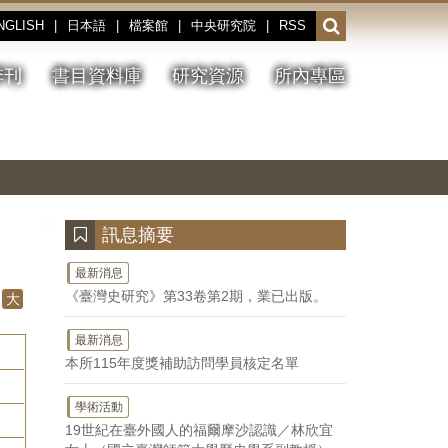
NGLISH
|
日本語
|
檔案館
|
中央研究院
|
RSS
開
啟
或
季刊
書目資料庫
研究資源
所內專區
收
合
搜
切
上
下
主
換
一
一
圖
尋
暫
張
張
連
停、
圖
圖
結
欄
播
片
片
位
放
:::
訊息摘要
最新消息
《臺灣史研究》第33卷第2期，業已出版。
大
最新消息
本所115年度獎補助訪問學員核定名單
學術活動
19世紀在臺外國人的福爾摩沙認識／林欣宜