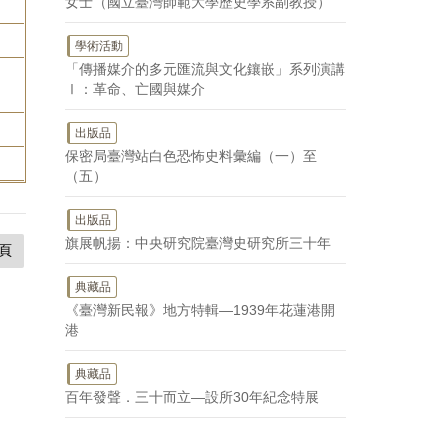
女士（國立臺灣師範大學歷史學系副教授）
學術活動
「傳播媒介的多元匯流與文化鑲嵌」系列演講
Ⅰ：革命、亡國與媒介
出版品
保密局臺灣站白色恐怖史料彙編（一）至
（五）
出版品
旗展帆揚：中央研究院臺灣史研究所三十年
頁
典藏品
《臺灣新民報》地方特輯—1939年花蓮港開
港
典藏品
百年發聲．三十而立—設所30年紀念特展