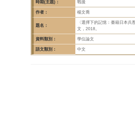
首
時期(主題)：
戰後
頁
作者：
楊文喬
〈選擇下的記憶：臺籍日本兵歷
題名：
文，2018。
資料類別：
學位論文
語文類別：
中文