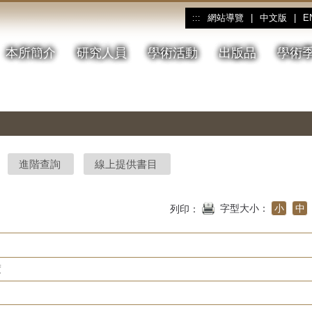
網站導覽
|
中文版
|
E
:::
本所簡介
研究人員
學術活動
出版品
學術
進階查詢
線上提供書目
字型大小：
小
中
列印：
度