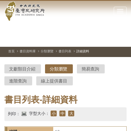
中
跳
到
點
央
主
擊
要
開
研
內
啟
容
或
究
切
上
下
主
區
換
一
一
圖
關
暫
張
張
連
塊
閉
停、
圖
圖
結
院-
播
片
片
首頁
書目資料庫
分類瀏覽
書目列表
詳細資料
網
放
站
臺
主
文獻類目介紹
分類瀏覽
簡易查詢
要
灣
選
進階查詢
線上提供書目
單
史
研
書目列表-詳細資料
究
字型大小：
小
中
大
列印：
所-