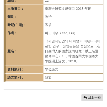
首
編號：
12
頁
出版書目：
臺灣史研究文獻類目 2018 年度
類別：
政治
時期(主題)：
戰後
作者：
야오리우（Yao, Liu）
〈재일대만인의 내셔널 아이덴티티에
관한 연구：정명운동을 중심으로（在
題名：
日臺灣人的國家認同研究：以正名運
動為中心）〉，韓國首爾大學國際大
學院碩士論文，2018。
資料類別：
學位論文
語文類別：
韓文
回上一頁