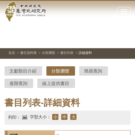
中
跳
到
點
央
主
擊
要
開
研
內
啟
容
或
究
切
上
下
主
區
換
一
一
圖
關
暫
張
張
連
塊
閉
停、
圖
圖
結
院-
播
片
片
首頁
書目資料庫
分類瀏覽
書目列表
詳細資料
網
放
站
臺
主
文獻類目介紹
分類瀏覽
簡易查詢
要
灣
選
進階查詢
線上提供書目
單
史
研
書目列表-詳細資料
究
字型大小：
小
中
大
列印：
所-