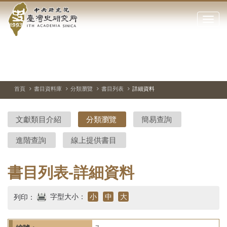
中
跳
到
點
央
主
擊
要
開
研
內
啟
容
或
究
切
上
下
主
區
換
一
一
圖
關
暫
張
張
連
塊
閉
停、
圖
圖
結
院-
播
片
片
首頁
書目資料庫
分類瀏覽
書目列表
詳細資料
網
放
站
臺
主
文獻類目介紹
分類瀏覽
簡易查詢
要
灣
選
進階查詢
線上提供書目
單
史
研
書目列表-詳細資料
究
字型大小：
小
中
大
列印：
所-