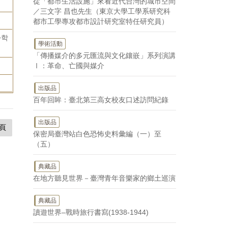
從「都市生活設施」來看近代台灣的城市空間
／三文字 昌也先生（東京大學工學系研究科
都市工學專攻都市設計研究室特任研究員）
사학
學術活動
「傳播媒介的多元匯流與文化鑲嵌」系列演講
Ⅰ：革命、亡國與媒介
出版品
百年回眸：臺北第三高女校友口述訪問紀錄
出版品
頁
保密局臺灣站白色恐怖史料彙編（一）至
（五）
典藏品
在地方聽見世界－臺灣青年音樂家的鄉土巡演
典藏品
讀遊世界–戰時旅行書寫(1938-1944)