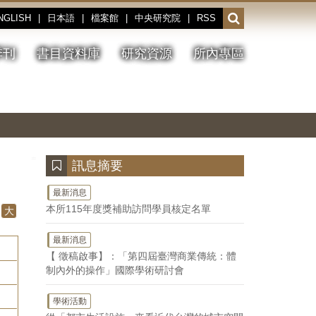
NGLISH
|
日本語
|
檔案館
|
中央研究院
|
RSS
開
啟
或
季刊
書目資料庫
研究資源
所內專區
收
合
搜
切
上
下
主
換
一
一
圖
尋
暫
張
張
連
停、
圖
圖
結
欄
播
片
片
位
放
:::
訊息摘要
最新消息
本所115年度獎補助訪問學員核定名單
大
最新消息
【 徵稿啟事】：「第四屆臺灣商業傳統：體
制內外的操作」國際學術研討會
學術活動