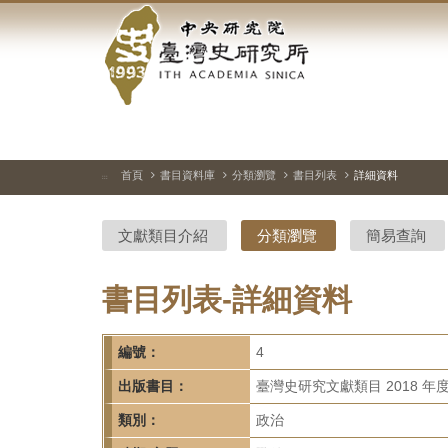
中
跳
到
央
主
要
研
內
容
究
區
塊
院-
首頁
書目資料庫
分類瀏覽
書目列表
詳細資料
:::
臺
文獻類目介紹
分類瀏覽
簡易查詢
灣
史
書目列表-詳細資料
研
編號：
4
究
出版書目：
臺灣史研究文獻類目 2018 年
所-
類別：
政治