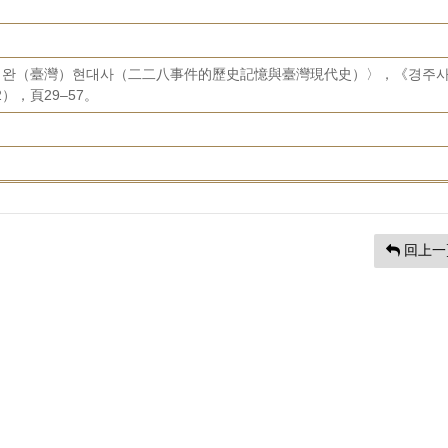
과 타이완（臺灣）현대사（二二八事件的歷史記憶與臺灣現代史）〉，《경주
2），頁29–57。
回上一