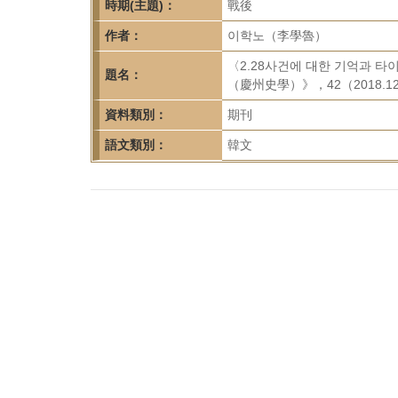
首
時期(主題)：
戰後
頁
作者：
이학노（李學魯）
〈2.28사건에 대한 기억
題名：
（慶州史學）》，42（2018.1
資料類別：
期刊
語文類別：
韓文