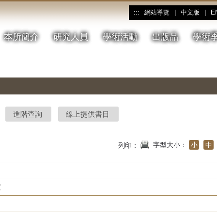
網站導覽
|
中文版
|
E
:::
本所簡介
研究人員
學術活動
出版品
學術
進階查詢
線上提供書目
字型大小：
小
中
列印：
度