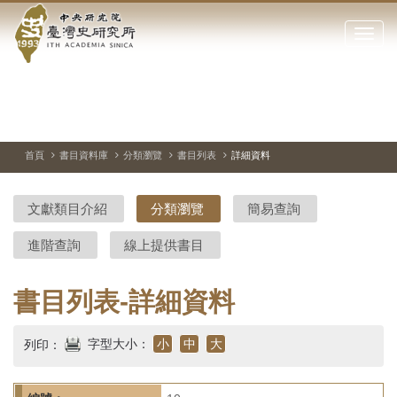
中
跳
到
點
央
主
擊
要
開
研
內
啟
容
或
究
切
上
下
主
區
換
一
一
圖
關
暫
張
張
連
塊
閉
停、
圖
圖
結
院-
播
片
片
首頁
書目資料庫
分類瀏覽
書目列表
詳細資料
網
放
站
臺
主
文獻類目介紹
分類瀏覽
簡易查詢
要
灣
選
進階查詢
線上提供書目
單
史
研
書目列表-詳細資料
究
字型大小：
小
中
大
列印：
所-