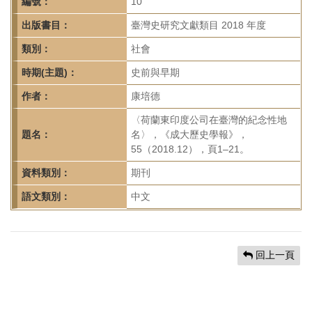
首
編號：
10
頁
出版書目：
臺灣史研究文獻類目 2018 年度
類別：
社會
時期(主題)：
史前與早期
作者：
康培德
〈荷蘭東印度公司在臺灣的紀念性地
題名：
名〉，《成大歷史學報》，
55（2018.12），頁1–21。
資料類別：
期刊
語文類別：
中文
回上一頁