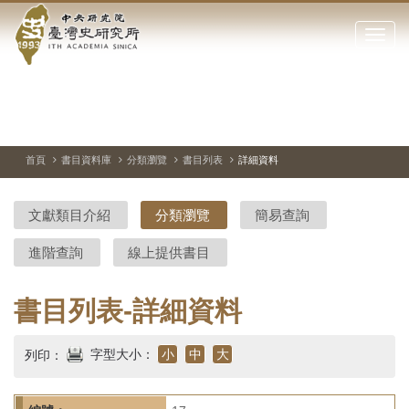
中
跳
到
點
央
主
擊
要
開
研
內
啟
容
或
究
切
上
下
主
區
換
一
一
圖
關
暫
張
張
連
塊
閉
停、
圖
圖
結
院-
播
片
片
首頁
書目資料庫
分類瀏覽
書目列表
詳細資料
網
放
站
臺
主
文獻類目介紹
分類瀏覽
簡易查詢
要
灣
選
進階查詢
線上提供書目
單
史
研
書目列表-詳細資料
究
字型大小：
小
中
大
列印：
所-