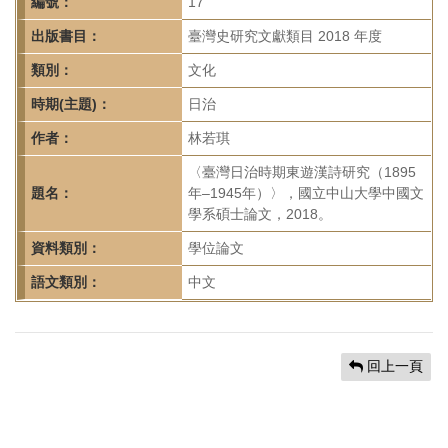
首
編號：
17
頁
出版書目：
臺灣史研究文獻類目 2018 年度
類別：
文化
時期(主題)：
日治
作者：
林若琪
〈臺灣日治時期東遊漢詩研究（1895
題名：
年–1945年）〉，國立中山大學中國文
學系碩士論文，2018。
資料類別：
學位論文
語文類別：
中文
回上一頁