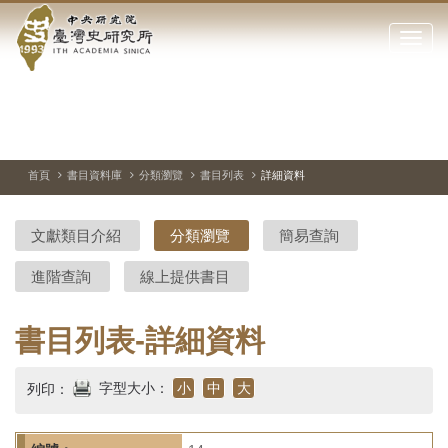
中
跳
到
點
央
主
擊
要
開
研
內
啟
容
或
究
切
上
下
主
區
換
一
一
圖
關
暫
張
張
連
塊
閉
停、
圖
圖
結
院-
播
片
片
首頁
書目資料庫
分類瀏覽
書目列表
詳細資料
網
放
站
臺
主
文獻類目介紹
分類瀏覽
簡易查詢
要
灣
選
進階查詢
線上提供書目
單
史
研
書目列表-詳細資料
究
字型大小：
小
中
大
列印：
所-