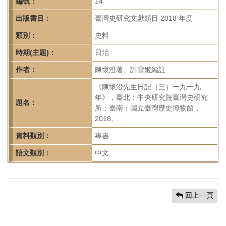
首
編號：
14
頁
出版書目：
臺灣史研究文獻類目 2018 年度
類別：
史料
時期(主題)：
日治
作者：
陳懷澄著、許雪姬編註
《陳懷澄先生日記（三）一九一九
年》，臺北：中央研究院臺灣史研究
題名：
所；臺南：國立臺灣歷史博物館，
2018。
資料類別：
專書
語文類別：
中文
回上一頁