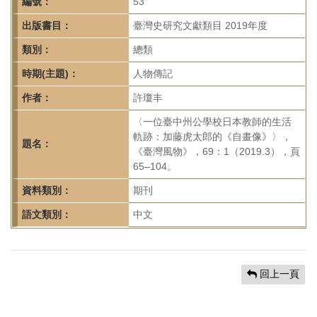
首
編號：
53
頁
出版書目：
臺灣史研究文獻類目 2019年度
類別：
總類
時期(主題)：
人物傳記
作者：
許瓊丰
〈一位臺中州公學校日本教師的生活
軌跡：加藤虎太郎的《自畫像》〉，
題名：
《臺灣風物》，69：1（2019.3），頁
65–104。
資料類別：
期刊
語文類別：
中文
回上一頁