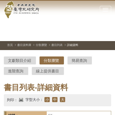
中
跳
到
點
央
主
擊
要
開
研
內
啟
容
或
究
切
上
下
主
區
換
一
一
圖
關
暫
張
張
連
塊
閉
停、
圖
圖
結
院-
播
片
片
首頁
書目資料庫
分類瀏覽
書目列表
詳細資料
網
放
站
臺
主
文獻類目介紹
分類瀏覽
簡易查詢
要
灣
選
進階查詢
線上提供書目
單
史
研
書目列表-詳細資料
究
字型大小：
小
中
大
列印：
所-