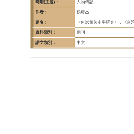
首
時期(主題)：
人物傳記
頁
作者：
杨彦杰
題名：
〈何斌相关史事研究〉，《台湾研究
資料類別：
期刊
語文類別：
中文