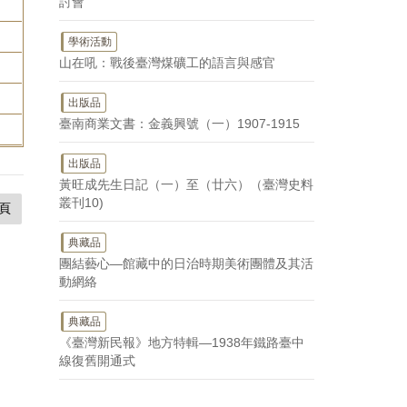
討會
學術活動
山在吼：戰後臺灣煤礦工的語言與感官
出版品
臺南商業文書：金義興號（一）1907-1915
出版品
黃旺成先生日記（一）至（廿六）（臺灣史料
叢刊10)
頁
典藏品
團結藝心—館藏中的日治時期美術團體及其活
動網絡
典藏品
《臺灣新民報》地方特輯—1938年鐵路臺中
線復舊開通式