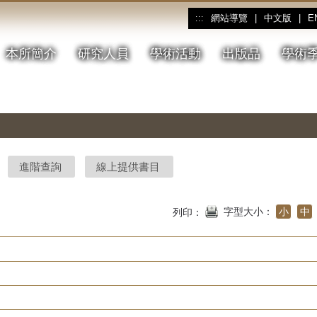
網站導覽
|
中文版
|
E
:::
本所簡介
研究人員
學術活動
出版品
學術
進階查詢
線上提供書目
字型大小：
小
中
列印：