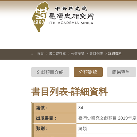
中
跳
到
央
主
要
研
內
容
究
區
塊
院-
首頁
書目資料庫
分類瀏覽
書目列表
詳細資料
:::
臺
文獻類目介紹
分類瀏覽
簡易查詢
灣
史
書目列表-詳細資料
研
編號：
34
究
出版書目：
臺灣史研究文獻類目 2019年度
所-
類別：
總類