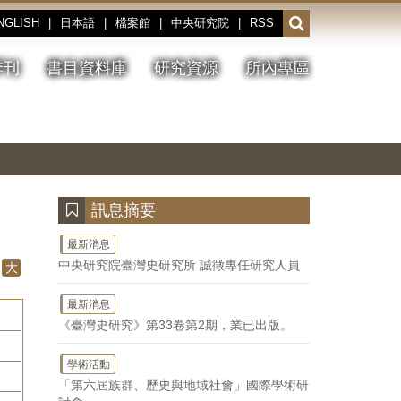
NGLISH
|
日本語
|
檔案館
|
中央研究院
|
RSS
開
啟
或
季刊
書目資料庫
研究資源
所內專區
收
合
搜
切
上
下
主
換
一
一
圖
尋
暫
張
張
連
停、
圖
圖
結
欄
播
片
片
位
放
:::
訊息摘要
最新消息
中央研究院臺灣史研究所 誠徵專任研究人員
大
最新消息
《臺灣史研究》第33卷第2期，業已出版。
學術活動
「第六屆族群、歷史與地域社會」國際學術研