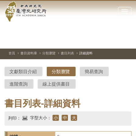
中
跳
到
點
央
主
擊
要
開
研
內
啟
容
或
究
切
上
下
主
區
換
一
一
圖
關
暫
張
張
連
塊
閉
停、
圖
圖
結
院-
播
片
片
首頁
書目資料庫
分類瀏覽
書目列表
詳細資料
網
放
站
臺
主
文獻類目介紹
分類瀏覽
簡易查詢
要
灣
選
進階查詢
線上提供書目
單
史
研
書目列表-詳細資料
究
字型大小：
小
中
大
列印：
所-