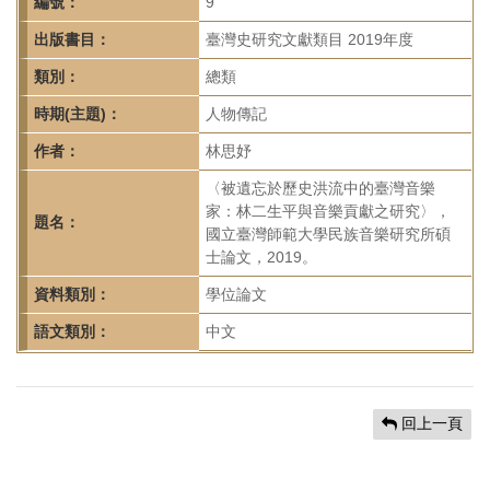
首
編號：
9
頁
出版書目：
臺灣史研究文獻類目 2019年度
類別：
總類
時期(主題)：
人物傳記
作者：
林思妤
〈被遺忘於歷史洪流中的臺灣音樂
家：林二生平與音樂貢獻之研究〉，
題名：
國立臺灣師範大學民族音樂研究所碩
士論文，2019。
資料類別：
學位論文
語文類別：
中文
回上一頁