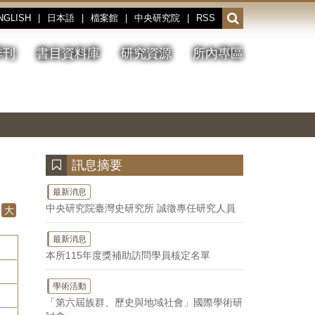
NGLISH
|
日本語
|
檔案館
|
中央研究院
|
RSS
開
啟
或
季刊
書目資料庫
研究資源
所內專區
收
合
搜
切
上
下
主
換
一
一
圖
尋
暫
張
張
連
停、
圖
圖
結
欄
播
片
片
位
放
:::
訊息摘要
最新消息
中央研究院臺灣史研究所 誠徵專任研究人員
大
最新消息
本所115年度獎補助訪問學員核定名單
學術活動
「第六屆族群、歷史與地域社會」國際學術研