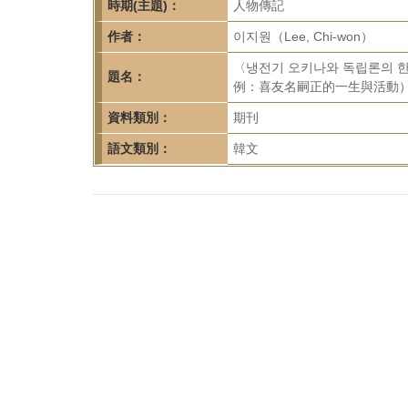
首
時期(主題)：
人物傳記
頁
作者：
이지원（Lee, Chi-won）
〈냉전기 오키나와 독립론의 
題名：
例：喜友名嗣正的一生與活動）〉，
資料類別：
期刊
語文類別：
韓文