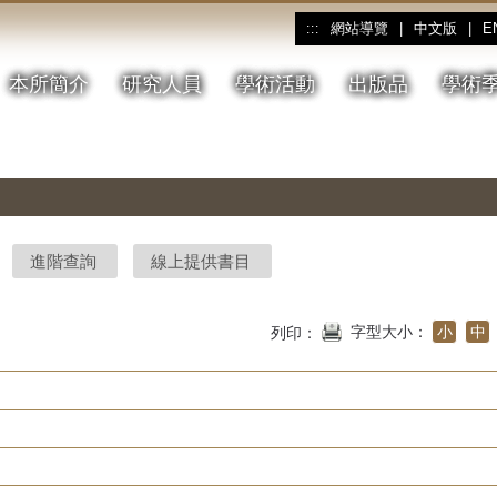
網站導覽
|
中文版
|
E
:::
本所簡介
研究人員
學術活動
出版品
學術
進階查詢
線上提供書目
字型大小：
小
中
列印：