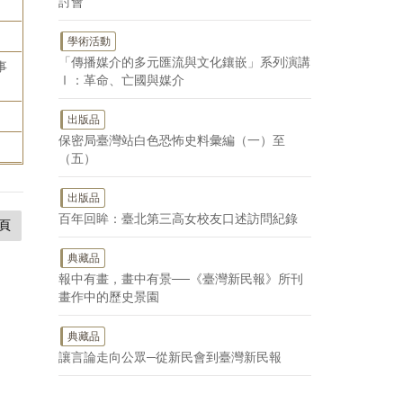
討會
學術活動
「傳播媒介的多元匯流與文化鑲嵌」系列演講
事
Ⅰ：革命、亡國與媒介
出版品
保密局臺灣站白色恐怖史料彙編（一）至
（五）
出版品
百年回眸：臺北第三高女校友口述訪問紀錄
頁
典藏品
報中有畫，畫中有景──《臺灣新民報》所刊
畫作中的歷史景園
典藏品
讓言論走向公眾─從新民會到臺灣新民報