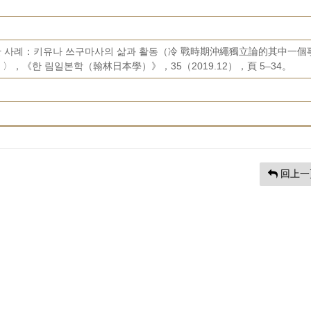
한 사례：키유나 쓰구마사의 삶과 활동（冷 戰時期沖繩獨立論的其中一個
《한 림일본학（翰林日本學）》，35（2019.12），頁 5–34。
回上一