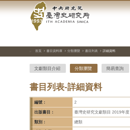
中
跳
到
央
主
要
研
內
容
究
區
塊
院-
首頁
書目資料庫
分類瀏覽
書目列表
詳細資料
:::
臺
文獻類目介紹
分類瀏覽
簡易查詢
灣
史
書目列表-詳細資料
研
編號：
2
究
出版書目：
臺灣史研究文獻類目 2019年度
所-
類別：
總類