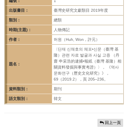
首
編號：
1
頁
出版書目：
臺灣史研究文獻類目 2019年度
類別：
總類
時期(主題)：
人物傳記
作者：
허원（Huh, Won，許元）
〈단재 신채호의 체포•신문（臺灣 基
隆）관련 자료 발굴과 사실 고증 （丹
齋 申采浩的逮捕•報紙（臺灣 基隆）相
題名：
關資料發掘與事實考證）〉， 《역사
문화연구（歷史文化研究）》，
69（2019.2），頁 205–236。
資料類別：
期刊
語文類別：
韓文
回上一頁