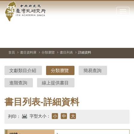
中
跳
到
點
央
主
擊
要
開
研
內
啟
容
或
究
切
上
下
主
區
換
一
一
圖
關
暫
張
張
連
塊
閉
停、
圖
圖
結
院-
播
片
片
首頁
書目資料庫
分類瀏覽
書目列表
詳細資料
網
放
站
臺
主
文獻類目介紹
分類瀏覽
簡易查詢
要
灣
選
進階查詢
線上提供書目
單
史
研
書目列表-詳細資料
究
字型大小：
小
中
大
列印：
所-