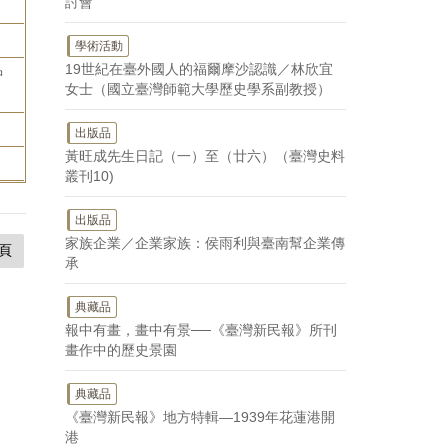
討會
學術活動
19世紀在臺外國人的福爾摩沙認識／林欣宜
中
女士（國立臺灣師範大學歷史學系副教授）
出版品
黃旺成先生日記（一）至（廿六）（臺灣史料
叢刊10)
出版品
家族企業／企業家族：侯雨利與臺南幫企業傳
頁
承
典藏品
報中有畫，畫中有景──《臺灣新民報》所刊
畫作中的歷史景園
典藏品
《臺灣新民報》地方特輯—1939年花蓮港開
港