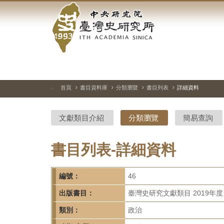
中
跳
到
央
主
要
研
內
容
究
區
塊
院-
首頁
書目資料庫
分類瀏覽
書目列表
詳細資料
:::
臺
文獻類目介紹
分類瀏覽
簡易查詢
灣
史
書目列表-詳細資料
研
編號：
46
究
出版書目：
臺灣史研究文獻類目 2019年度
所-
類別：
政治