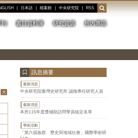
NGLISH
|
日本語
|
檔案館
|
中央研究院
|
RSS
開
啟
或
季刊
書目資料庫
研究資源
所內專區
收
合
搜
切
上
下
主
換
一
一
圖
尋
暫
張
張
連
停、
圖
圖
結
欄
播
片
片
位
放
:::
訊息摘要
最新消息
中央研究院臺灣史研究所 誠徵專任研究人員
大
最新消息
本所115年度獎補助訪問學員核定名單
學術活動
「第六屆族群、歷史與地域社會」國際學術研