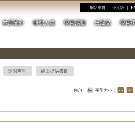
網站導覽
|
中文版
|
E
:::
本所簡介
研究人員
學術活動
出版品
學術
進階查詢
線上提供書目
字型大小：
小
中
列印：