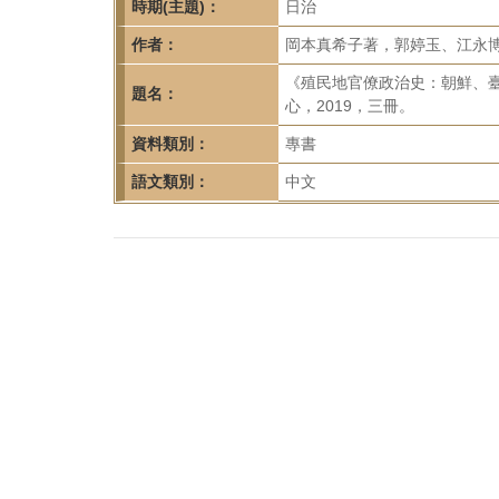
首
時期(主題)：
日治
頁
作者：
岡本真希子著，郭婷玉、江永
《殖民地官僚政治史：朝鮮、
題名：
心，2019，三冊。
資料類別：
專書
語文類別：
中文