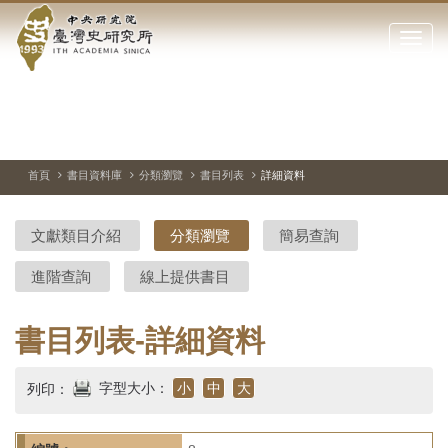
中
跳
到
點
央
主
擊
要
開
研
內
啟
容
或
究
切
上
下
主
區
換
一
一
圖
關
暫
張
張
連
塊
閉
停、
圖
圖
結
院-
播
片
片
首頁
書目資料庫
分類瀏覽
書目列表
詳細資料
網
放
站
臺
主
文獻類目介紹
分類瀏覽
簡易查詢
要
灣
選
進階查詢
線上提供書目
單
史
研
書目列表-詳細資料
究
字型大小：
小
中
大
列印：
所-