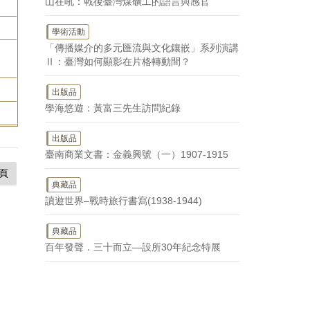
山在吼：戰後臺灣煤礦工的語言與感官
學術活動
「傳播媒介的多元匯流與文化鑲嵌」系列演講
Ⅱ：臺灣如何顯影在片格轉動間？
出版品
學海悠遊：黃富三先生訪問紀錄
出版品
臺南商業文書：金義興號（一）1907-1915
頁
典藏品
讀遊世界–戰時旅行書寫(1938-1944)
典藏品
百年發聲．三十而立—設所30年紀念特展