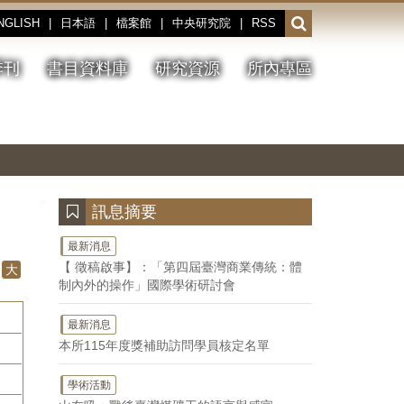
NGLISH
|
日本語
|
檔案館
|
中央研究院
|
RSS
開
啟
或
季刊
書目資料庫
研究資源
所內專區
收
合
搜
切
上
下
主
換
一
一
圖
尋
暫
張
張
連
停、
圖
圖
結
欄
播
片
片
位
放
:::
訊息摘要
最新消息
【 徵稿啟事】：「第四屆臺灣商業傳統：體
大
制內外的操作」國際學術研討會
最新消息
本所115年度獎補助訪問學員核定名單
學術活動