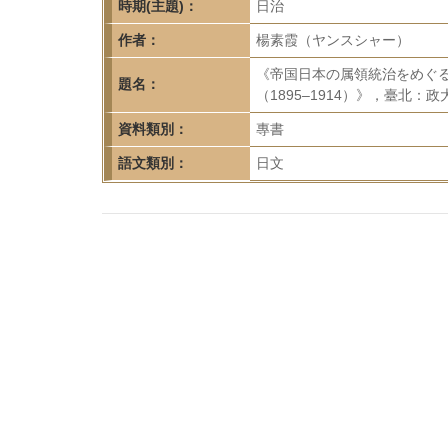
首
時期(主題)：
日治
頁
作者：
楊素霞（ヤンスシャー）
《帝国日本の属領統治をめぐ
題名：
（1895–1914）》，臺北：政
資料類別：
專書
語文類別：
日文