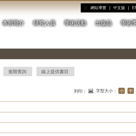
網站導覽
|
中文版
|
E
:::
本所簡介
研究人員
學術活動
出版品
學術
進階查詢
線上提供書目
字型大小：
小
中
列印：