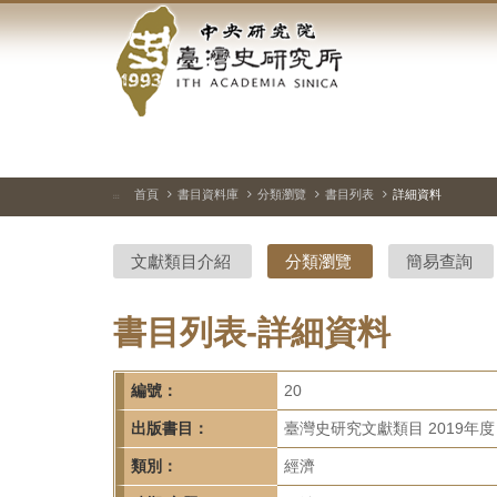
中
跳
到
央
主
要
研
內
容
究
區
塊
院-
首頁
書目資料庫
分類瀏覽
書目列表
詳細資料
:::
臺
文獻類目介紹
分類瀏覽
簡易查詢
灣
史
書目列表-詳細資料
研
編號：
20
究
出版書目：
臺灣史研究文獻類目 2019年度
所-
類別：
經濟