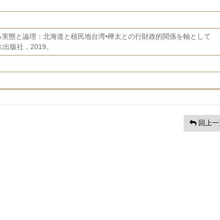
る実態と論理：北海道と植民地台湾•樺太との行財政的関係を軸として
大出版社，2019。
回上一