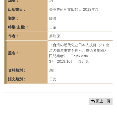
首
編號：
14
頁
出版書目：
臺灣史研究文獻類目 2019年度
類別：
經濟
時期(主題)：
日治
作者：
蔡龍保
〈台湾の近代化と日本人技師（3）台
湾の鉄道事業を担った技術者集団と
題名：
民間業者〉，Think Asia，
37（2019.10），頁3–6。
資料類別：
期刊
語文類別：
日文
回上一頁