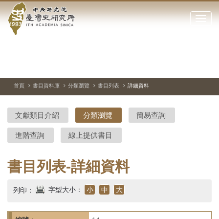
中
跳
到
點
央
主
擊
要
開
研
內
啟
容
或
究
切
上
下
主
區
換
一
一
圖
關
暫
張
張
連
塊
閉
停、
圖
圖
結
院-
播
片
片
首頁
書目資料庫
分類瀏覽
書目列表
詳細資料
網
放
站
臺
主
文獻類目介紹
分類瀏覽
簡易查詢
要
灣
選
進階查詢
線上提供書目
單
史
研
書目列表-詳細資料
究
字型大小：
小
中
大
列印：
所-