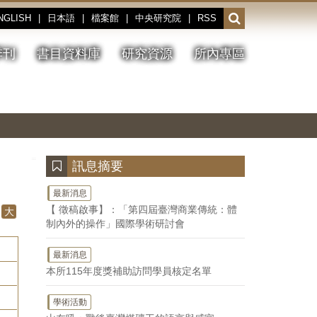
NGLISH
|
日本語
|
檔案館
|
中央研究院
|
RSS
開
啟
或
季刊
書目資料庫
研究資源
所內專區
收
合
搜
切
上
下
主
換
一
一
圖
尋
暫
張
張
連
停、
圖
圖
結
欄
播
片
片
位
放
:::
訊息摘要
最新消息
【 徵稿啟事】：「第四屆臺灣商業傳統：體
大
制內外的操作」國際學術研討會
最新消息
本所115年度獎補助訪問學員核定名單
學術活動