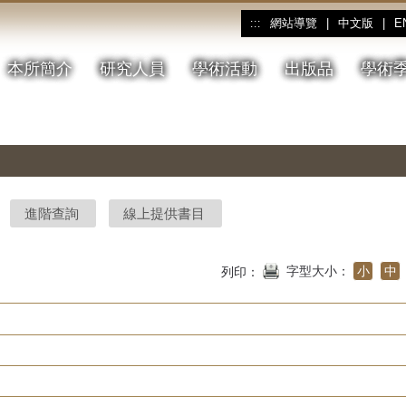
網站導覽
|
中文版
|
E
:::
本所簡介
研究人員
學術活動
出版品
學術
進階查詢
線上提供書目
字型大小：
小
中
列印：