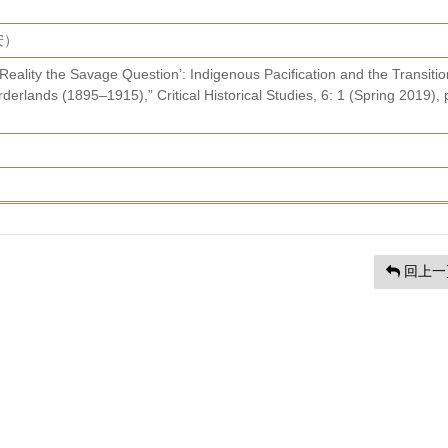
哲安）
eality the Savage Question’: Indigenous Pacification and the Transitio
derlands (1895–1915),” Critical Historical Studies, 6: 1 (Spring 2019), 
回上一