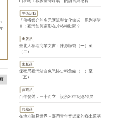
山在吼：戰後臺灣煤礦工的語言與感官
學術活動
「傳播媒介的多元匯流與文化鑲嵌」系列演講
n
Ⅱ：臺灣如何顯影在片格轉動間？
pp.
出版品
臺北大稻埕商業文書：陳源順號（一）至
（二）
出版品
保密局臺灣站白色恐怖史料彙編（一）至
（五）
頁
典藏品
百年發聲．三十而立—設所30年紀念特展
典藏品
在地方聽見世界－臺灣青年音樂家的鄉土巡演