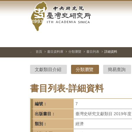
中
跳
到
央
主
要
研
內
容
究
區
塊
院-
首頁
書目資料庫
分類瀏覽
書目列表
詳細資料
:::
臺
文獻類目介紹
分類瀏覽
簡易查詢
灣
史
書目列表-詳細資料
研
編號：
7
究
出版書目：
臺灣史研究文獻類目 2019年度
所-
類別：
經濟