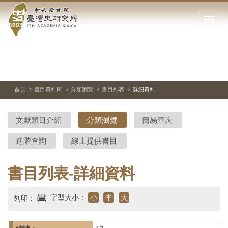
中
跳
到
點
央
主
擊
要
開
研
內
啟
容
或
究
切
上
下
主
區
換
一
一
圖
關
暫
張
張
連
塊
閉
停、
圖
圖
結
院-
播
片
片
首頁
書目資料庫
分類瀏覽
書目列表
詳細資料
網
放
站
臺
主
文獻類目介紹
分類瀏覽
簡易查詢
要
灣
選
進階查詢
線上提供書目
單
史
研
書目列表-詳細資料
究
字型大小：
小
中
大
列印：
所-