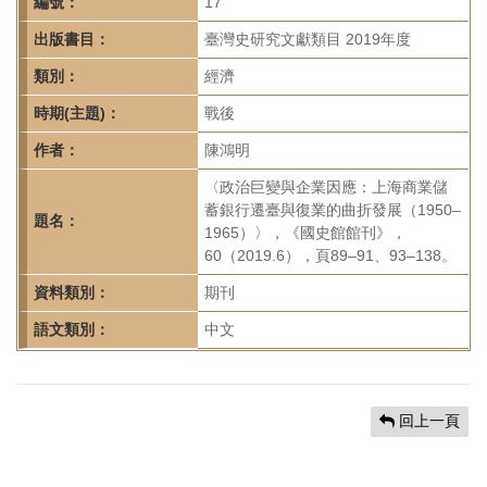
首
編號：
17
頁
出版書目：
臺灣史研究文獻類目 2019年度
類別：
經濟
時期(主題)：
戰後
作者：
陳鴻明
〈政治巨變與企業因應：上海商業儲
蓄銀行遷臺與復業的曲折發展（1950–
題名：
1965）〉，《國史館館刊》，
60（2019.6），頁89–91、93–138。
資料類別：
期刊
語文類別：
中文
回上一頁