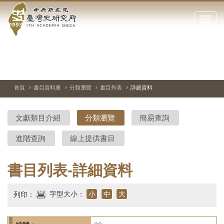
中
跳
到
點
央
主
擊
要
開
研
內
啟
容
或
究
切
上
下
主
區
換
一
一
圖
關
暫
張
張
連
塊
閉
停、
圖
圖
結
院-
播
片
片
首頁
書目資料庫
分類瀏覽
書目列表
詳細資料
網
放
站
臺
主
文獻類目介紹
分類瀏覽
簡易查詢
要
灣
選
進階查詢
線上提供書目
單
史
研
書目列表-詳細資料
究
字型大小：
小
中
大
列印：
所-