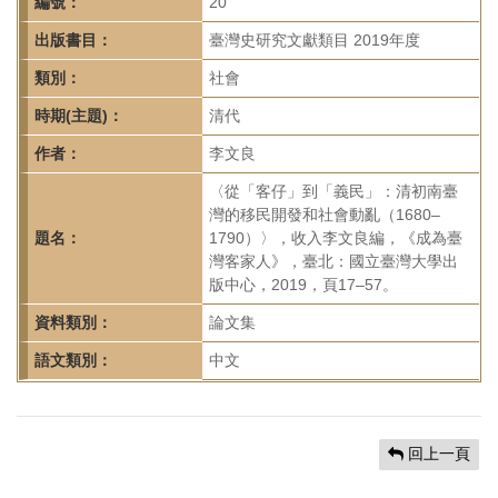
首
編號：
20
頁
出版書目：
臺灣史研究文獻類目 2019年度
類別：
社會
時期(主題)：
清代
作者：
李文良
〈從「客仔」到「義民」：清初南臺
灣的移民開發和社會動亂（1680–
題名：
1790）〉，收入李文良編，《成為臺
灣客家人》，臺北：國立臺灣大學出
版中心，2019，頁17–57。
資料類別：
論文集
語文類別：
中文
回上一頁