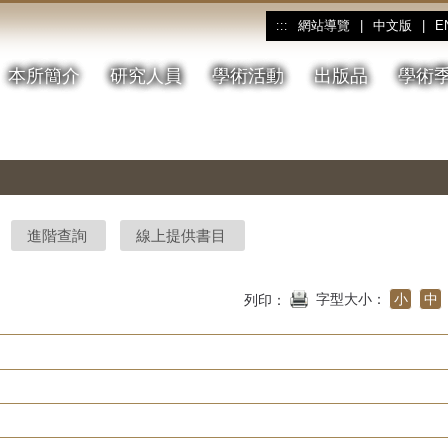
網站導覽
|
中文版
|
E
:::
本所簡介
研究人員
學術活動
出版品
學術
進階查詢
線上提供書目
字型大小：
小
中
列印：