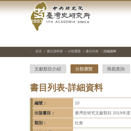
中
跳
到
央
主
要
研
內
容
究
區
塊
院-
首頁
書目資料庫
分類瀏覽
書目列表
詳細資料
:::
臺
文獻類目介紹
分類瀏覽
簡易查詢
灣
史
書目列表-詳細資料
研
編號：
10
究
出版書目：
臺灣史研究文獻類目 2019年度
所-
類別：
社會