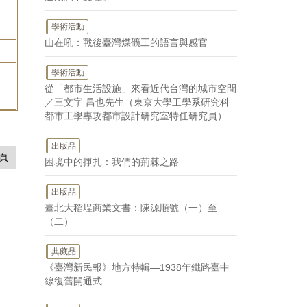
學術活動
山在吼：戰後臺灣煤礦工的語言與感官
學術活動
從「都市生活設施」來看近代台灣的城市空間
／三文字 昌也先生（東京大學工學系研究科
都市工學專攻都市設計研究室特任研究員）
出版品
頁
困境中的掙扎：我們的荊棘之路
出版品
臺北大稻埕商業文書：陳源順號（一）至
（二）
典藏品
《臺灣新民報》地方特輯—1938年鐵路臺中
線復舊開通式