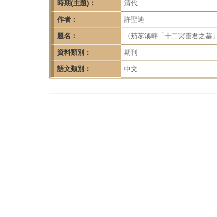
首
時期(主題)：
清代
頁
作者：
許聖迪
題名：
〈茄苳溪畔「十二冥靈君之墓」初探
資料類別：
期刊
語文類別：
中文