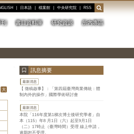
NGLISH
|
日本語
|
檔案館
|
中央研究院
|
RSS
開
啟
或
季刊
書目資料庫
研究資源
所內專區
收
合
搜
切
上
下
主
換
一
一
圖
尋
暫
張
張
連
停、
圖
圖
結
欄
播
片
片
位
放
:::
訊息摘要
最新消息
【 徵稿啟事】：「第四屆臺灣商業傳統：體
大
制內外的操作」國際學術研討會
最新消息
本院「116年度第1梯次博士後研究學者」自
本（115）年8 月1日（六）起至9月1日
（二）17時止（臺灣時間）受理 線上申請，
逾期恕不受理。