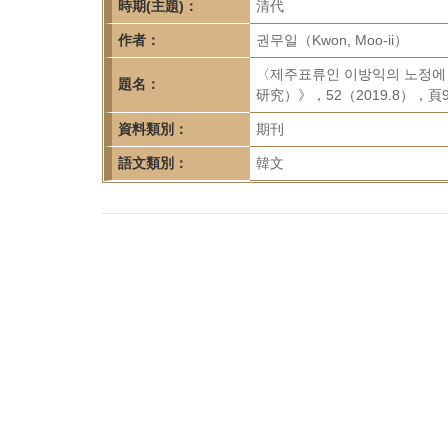
首
時期(主題)：
清代
頁
作者：
권무일（Kwon, Moo-ii）
〈제주표류인 이방익의 노정
題名：
研究）》，52（2019.8），頁9
資料類別：
期刊
語文類別：
韓文