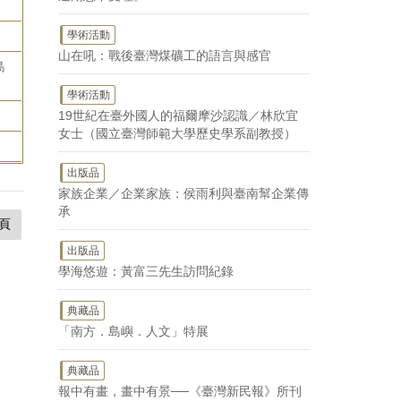
學術活動
山在吼：戰後臺灣煤礦工的語言與感官
島
學術活動
19世紀在臺外國人的福爾摩沙認識／林欣宜
女士（國立臺灣師範大學歷史學系副教授）
出版品
家族企業／企業家族：侯雨利與臺南幫企業傳
承
頁
出版品
學海悠遊：黃富三先生訪問紀錄
典藏品
「南方．島嶼．人文」特展
典藏品
報中有畫，畫中有景──《臺灣新民報》所刊