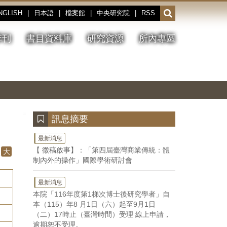
NGLISH
|
日本語
|
檔案館
|
中央研究院
|
RSS
開
啟
或
季刊
書目資料庫
研究資源
所內專區
收
合
搜
切
上
下
主
換
一
一
圖
尋
暫
張
張
連
停、
圖
圖
結
欄
播
片
片
位
放
:::
訊息摘要
最新消息
【 徵稿啟事】：「第四屆臺灣商業傳統：體
大
制內外的操作」國際學術研討會
最新消息
本院「116年度第1梯次博士後研究學者」自
本（115）年8 月1日（六）起至9月1日
（二）17時止（臺灣時間）受理 線上申請，
逾期恕不受理。