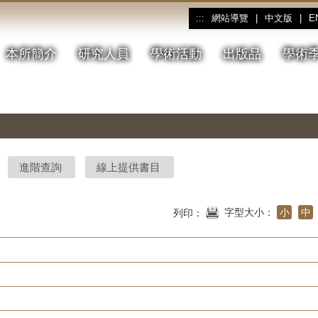
網站導覽
|
中文版
|
E
:::
本所簡介
研究人員
學術活動
出版品
學術
進階查詢
線上提供書目
字型大小：
小
中
列印：