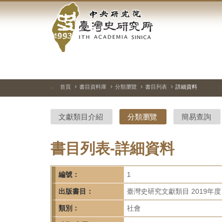
中
跳
到
央
主
要
研
內
容
究
區
塊
院-
首頁
書目資料庫
分類瀏覽
書目列表
詳細資料
:::
臺
文獻類目介紹
分類瀏覽
簡易查詢
灣
史
書目列表-詳細資料
研
編號：
1
究
出版書目：
臺灣史研究文獻類目 2019年度
所-
類別：
社會