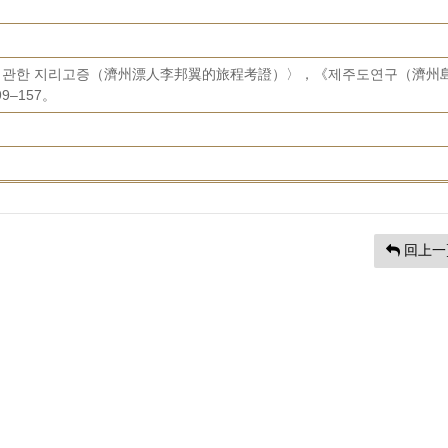
에 관한 지리고증（濟州漂人李邦翼的旅程考證）〉，《제주도연구（濟州
9–157。
回上一