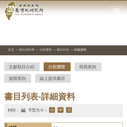
中
跳
到
點
央
主
擊
要
開
研
內
啟
容
或
究
切
上
下
主
區
換
一
一
圖
關
暫
張
張
連
塊
閉
停、
圖
圖
結
院-
播
片
片
首頁
書目資料庫
分類瀏覽
書目列表
詳細資料
網
放
站
臺
主
文獻類目介紹
分類瀏覽
簡易查詢
要
灣
選
進階查詢
線上提供書目
單
史
研
書目列表-詳細資料
究
字型大小：
小
中
大
列印：
所-