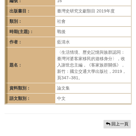
首
編號：
16
頁
出版書目：
臺灣史研究文獻類目 2019年度
類別：
社會
時期(主題)：
戰後
作者：
藍清水
〈生活情境、歷史記憶與族群認同：
臺灣河婆客家移民的遊移身分〉，收
題名：
入謝世忠主編，《客家族群關係》，
新竹：國立交通大學出版社，2019，
頁347–381。
資料類別：
論文集
語文類別：
中文
回上一頁