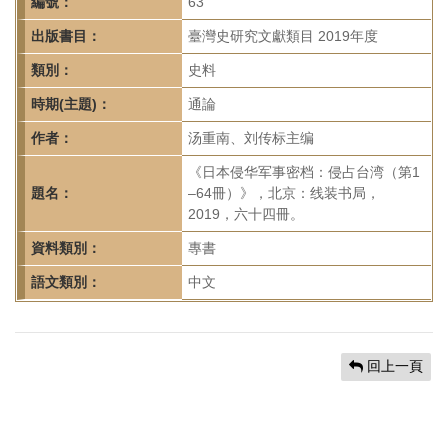
首
編號：
63
頁
出版書目：
臺灣史研究文獻類目 2019年度
類別：
史料
時期(主題)：
通論
作者：
汤重南、刘传标主编
《日本侵华军事密档：侵占台湾（第1
題名：
–64冊）》，北京：线装书局，
2019，六十四冊。
資料類別：
專書
語文類別：
中文
回上一頁