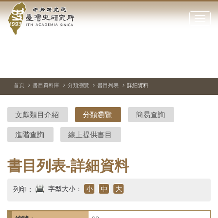
中
跳
到
點
央
主
擊
要
開
研
內
啟
容
或
究
切
上
下
主
區
換
一
一
圖
關
暫
張
張
連
塊
閉
停、
圖
圖
結
院-
播
片
片
首頁
書目資料庫
分類瀏覽
書目列表
詳細資料
網
放
站
臺
主
文獻類目介紹
分類瀏覽
簡易查詢
要
灣
選
進階查詢
線上提供書目
單
史
研
書目列表-詳細資料
究
字型大小：
小
中
大
列印：
所-