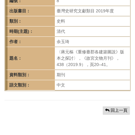
首
編號：
8
頁
出版書目：
臺灣史研究文獻類目 2019年度
類別：
史料
時期(主題)：
清代
作者：
余玉琦
〈蔣元樞《重修臺郡各建築圖說》版
題名：
本之探討〉，《故宮文物月刊》，
438（2019.9），頁20–41。
資料類別：
期刊
語文類別：
中文
回上一頁