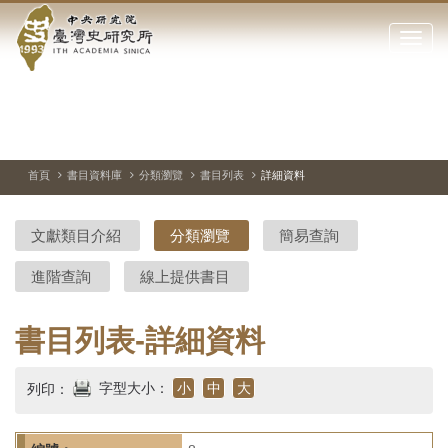
中
跳
到
點
央
主
擊
要
開
研
內
啟
容
或
究
切
上
下
主
區
換
一
一
圖
關
暫
張
張
連
塊
閉
停、
圖
圖
結
院-
播
片
片
首頁
書目資料庫
分類瀏覽
書目列表
詳細資料
網
放
站
臺
主
文獻類目介紹
分類瀏覽
簡易查詢
要
灣
選
進階查詢
線上提供書目
單
史
研
書目列表-詳細資料
究
字型大小：
小
中
大
列印：
所-